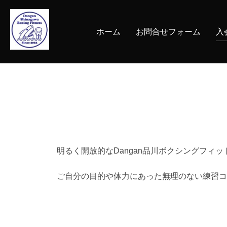
コ
ン
ホーム
お問合せフォーム
入
テ
ン
ツ
へ
ス
キ
ッ
プ
明るく開放的なDangan品川ボクシングフ
ご自分の目的や体力にあった無理のない練習コ