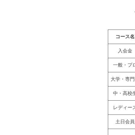
コース名
入会金
一般・プ
大学・専門
中・高校
レディー
土日会員