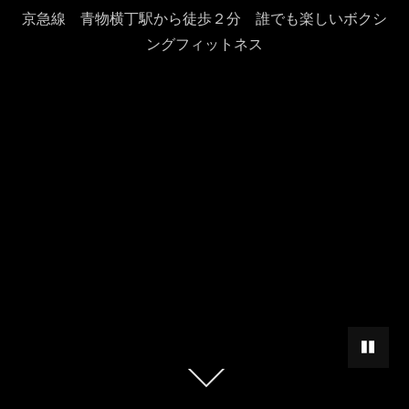
京急線 青物横丁駅から徒歩２分 誰でも楽しいボクシ
ングフィットネス
背景動画
本
文