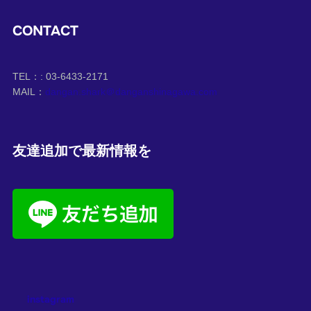
CONTACT
TEL：: 03-6433-2171
MAIL：
dangan.shark＠danganshinagawa.com
友達追加で最新情報を
instagram