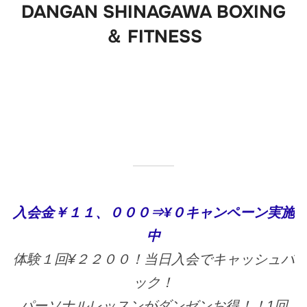
DANGAN SHINAGAWA BOXING
ま
＆ FITNESS
で
ス
ク
ロ
ー
ル
入会金￥１１、０００⇒¥０キャンペーン実施
中
体験１回¥２２００！当日入会でキャッシュバ
ック！
パーソナルレッスンがダンゼンお得！！1回