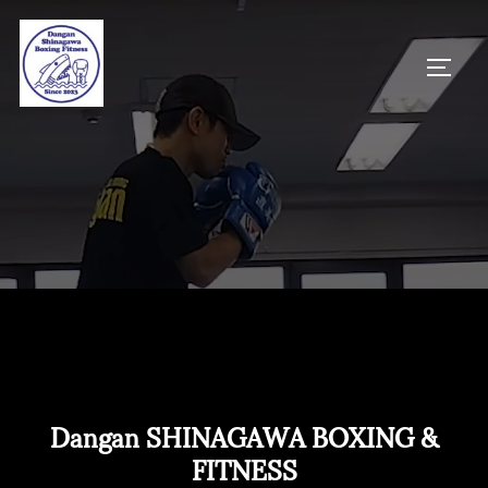
コ
ン
サイド
テ
ン
ツ
へ
ス
キ
ッ
プ
Dangan SHINAGAWA BOXING &
FITNESS