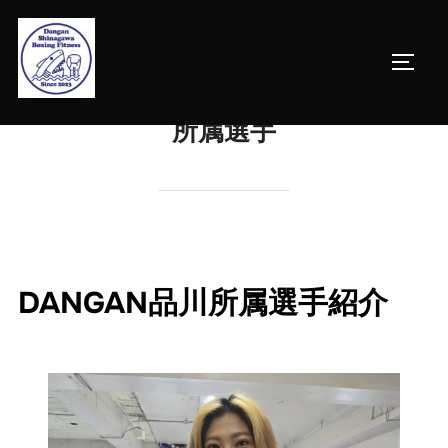
コ
ン
サイド
テ
ン
所属選手
ツ
へ
ス
キ
ッ
プ
DANGAN品川所属選手紹介