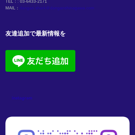
TEL：: 03-6433-2171
MAIL：
dangan.shark＠danganshinagawa.com
友達追加で最新情報を
instagram